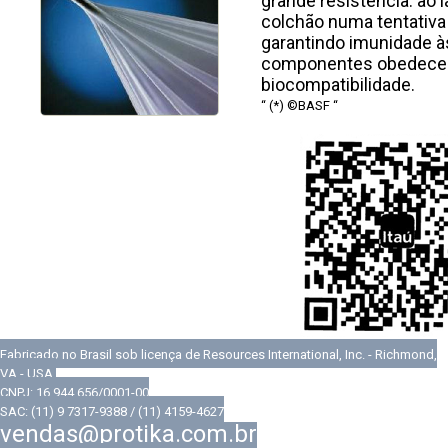
grande resistência: ao 
colchão numa tentativa 
garantindo imunidade à
componentes obedecem
biocompatibilidade.
“ (*) ©BASF “
Fabricado no Brasil sob licença de Resources International, Inc. - Richmond,
VA - USA.
CNPJ: 16.944.656/0001-00
SAC: (11) 9 7317-9388 / (11) 4159-4627
vendas@protika.com.br