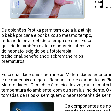
maior a 
rapidame
Os colchões Protika permitem
que a luz atinja
o bebê por cima e por baixo ao mesmo tempo
,
reduzindo pela metade o tempo de cura. Essa
qualidade também evita o manuseio intensivo
do neonato, exigido pela fototerapia
tradicional, beneficiando sobremaneira os
prematuros.
Essa qualidade única permite às Maternidades economi
e de materiais em geral. Beneficiam-se o neonato, os Pl
Maternidades. O colchão é macio, flexível, muito confo
temperatura do ambiente, com ou sem luz incidente. O c
tomadas de raios-X sem quem o neonato tenha de ser 
Os componentes de nos