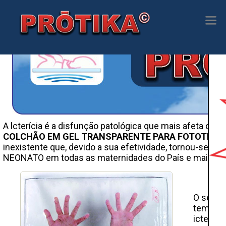
A lcterícia é a disfunção patológica que mais afeta os 
COLCHÃO EM GEL TRANSPARENTE PARA FOTOTERAP
inexistente que, devido a sua efetividade, tornou-se pa
NEONATO em todas as maternidades do País e mais r
O segre
tempo d
icteríc